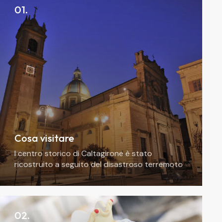
01.
Cosa visitare
l centro storico di Caltagirone è stato
ricostruito a seguito del disastroso terremoto
del 1693, e pertanto offre al visitatore una
bellezza tutta barocca. Punto di partenza di un
itinerario può essere rappresentato dal Museo
della Ceramica,
02.