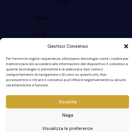
2025
Gestisci Consenso
Iscriviti
Per fornire le migliori esperienze, utilizziamo tecnologie come i cookie per
memorizzare e/o accedere alle informazioni del dispositivo. Il consenso a
queste tecnologie ci permetterà di elaborare dati come il
comportamento di navigazione o ID unici su questo sito. Non
acconsentire o ritirare il consenso può influire negativamente su alcune
© 2023 I Presepi di Caltagirone. Tutti i
caratteristiche e funzioni.
diritti riservati. Designed by
Webvox.it
|
P.IVA: 91013250872
Accetta
Nega
Visualizza le preferenze