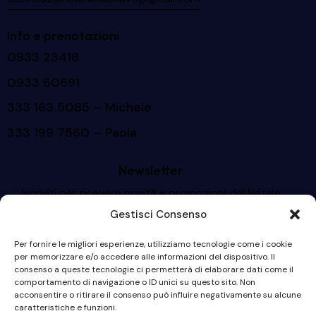
Info e prenotazioni
0933 23418
0933 60691
333 163 5085
– Michele
333 199 7560
– Paola
Newsletter
Iscriviti per ricevere novità e promozioni del Natale
2025
Gestisci Consenso
Per fornire le migliori esperienze, utilizziamo tecnologie come i cookie
per memorizzare e/o accedere alle informazioni del dispositivo. Il
consenso a queste tecnologie ci permetterà di elaborare dati come il
comportamento di navigazione o ID unici su questo sito. Non
acconsentire o ritirare il consenso può influire negativamente su alcune
caratteristiche e funzioni.