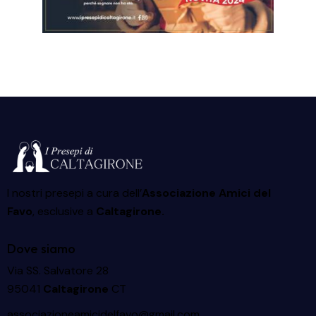
I nostri presepi a cura dell’
Associazione Amici del
Favo
, esclusive a
Caltagirone.
Dove siamo
Via SS. Salvatore 28
95041
Caltagirone
CT
associazioneamicidelfavo@gmail.com