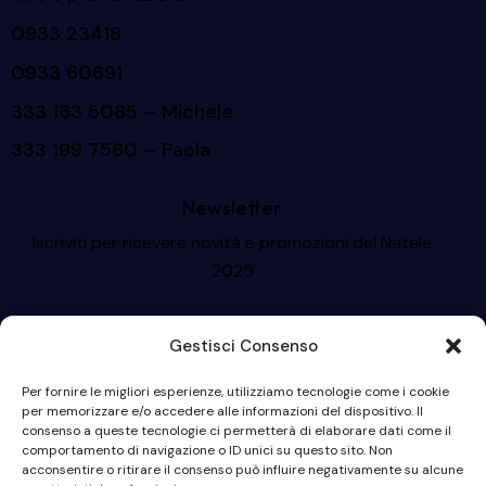
0933 23418
0933 60691
333 163 5085
– Michele
333 199 7560
– Paola
Newsletter
Iscriviti per ricevere novità e promozioni del Natale
2025
Gestisci Consenso
Per fornire le migliori esperienze, utilizziamo tecnologie come i cookie
per memorizzare e/o accedere alle informazioni del dispositivo. Il
consenso a queste tecnologie ci permetterà di elaborare dati come il
Iscriviti
comportamento di navigazione o ID unici su questo sito. Non
acconsentire o ritirare il consenso può influire negativamente su alcune