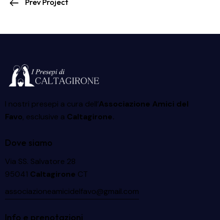
Prev Project
I nostri presepi a cura dell’
Associazione Amici del
Favo
, esclusive a
Caltagirone.
Dove siamo
Via SS. Salvatore 28
95041
Caltagirone
CT
associazioneamicidelfavo@gmail.com
Info e prenotazioni