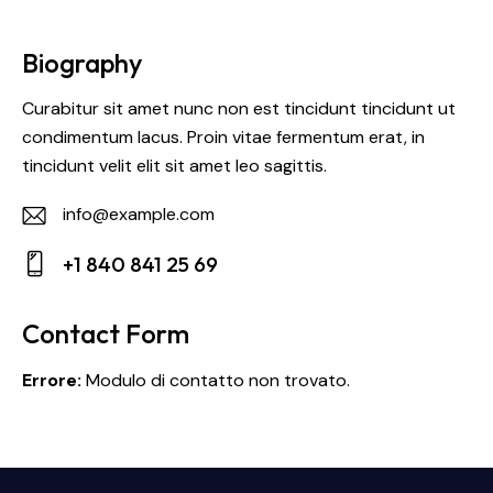
Biography
Curabitur sit amet nunc non est tincidunt tincidunt ut
condimentum lacus. Proin vitae fermentum erat, in
tincidunt velit elit sit amet leo sagittis.
info@example.com
E-
+1 840 841 25 69
m
Ph
ail:
on
Contact Form
e:
Errore:
Modulo di contatto non trovato.