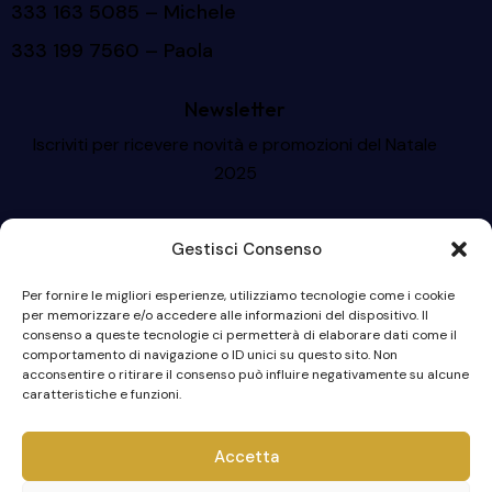
333 163 5085
– Michele
333 199 7560
– Paola
Newsletter
Iscriviti per ricevere novità e promozioni del Natale
2025
Gestisci Consenso
Per fornire le migliori esperienze, utilizziamo tecnologie come i cookie
per memorizzare e/o accedere alle informazioni del dispositivo. Il
consenso a queste tecnologie ci permetterà di elaborare dati come il
Iscriviti
comportamento di navigazione o ID unici su questo sito. Non
acconsentire o ritirare il consenso può influire negativamente su alcune
caratteristiche e funzioni.
Accetta
© 2023 I Presepi di Caltagirone. Tutti i