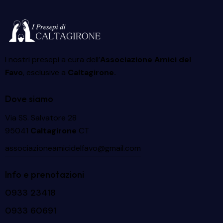
I nostri presepi a cura dell’
Associazione Amici del
Favo
, esclusive a
Caltagirone.
Dove siamo
Via SS. Salvatore 28
95041
Caltagirone
CT
associazioneamicidelfavo@gmail.com
Info e prenotazioni
0933 23418
0933 60691