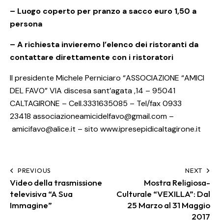
– Luogo coperto per pranzo a sacco euro 1,50 a
persona
– A richiesta invieremo l’elenco dei ristoranti da
contattare direttamente con i ristoratori
Il presidente Michele Perniciaro “ASSOCIAZIONE “AMICI
DEL FAVO” VIA discesa sant’agata ,14 – 95041
CALTAGIRONE – Cell.3331635085 – Tel/fax 0933
23418
associazioneamicidelfavo@gmail.com
–
amicifavo@alice.it
– sito
www.ipresepidicaltagirone.it
PREVIOUS
NEXT
Video della trasmissione
Mostra Religiosa-
televisiva “A Sua
Culturale “VEXILLA”: Dal
Immagine”
25 Marzo al 31 Maggio
2017