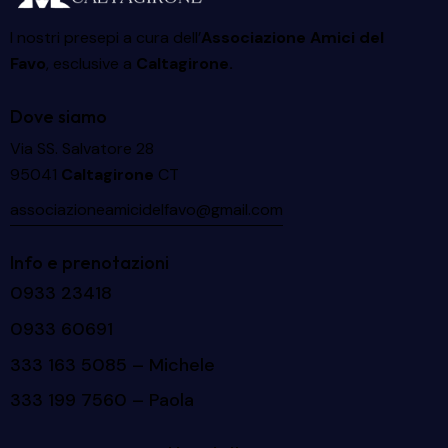
I nostri presepi a cura dell’
Associazione Amici del
Favo
, esclusive a
Caltagirone.
Dove siamo
Via SS. Salvatore 28
95041
Caltagirone
CT
associazioneamicidelfavo@gmail.com
Info e prenotazioni
0933 23418
0933 60691
333 163 5085
– Michele
333 199 7560
– Paola