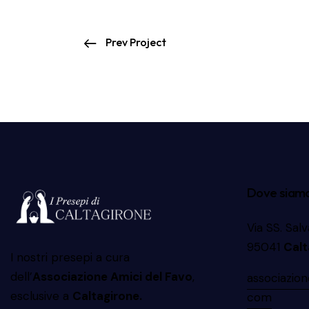
Prev Project
Dove siam
Via SS. Sal
95041
Calt
I nostri presepi a cura
dell’
Associazione Amici del Favo
,
associazio
esclusive a
Caltagirone.
com