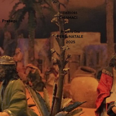
3331635085
CHIAMACI
Presepi
Prenota Ora
PER IL NATALE
2025