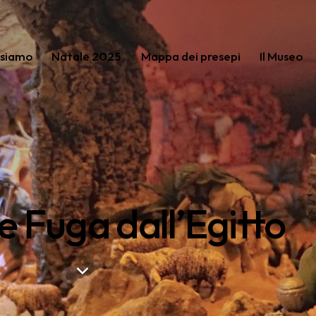
 siamo
Natale 2025
Mappa dei presepi
Il Museo
 Fuga dall’Egitto