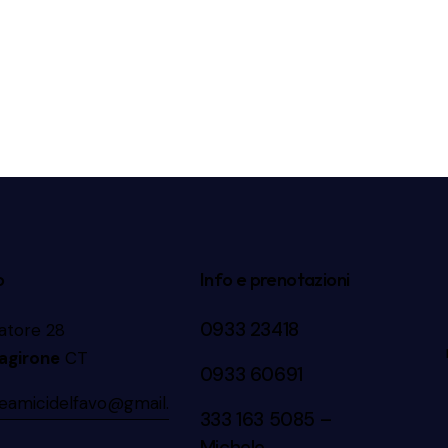
o
Info e prenotazioni
0933 23418
vatore 28
agirone
CT
0933 60691
neamicidelfavo@gmail.
333 163 5085
–
Michele