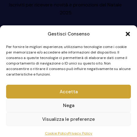
Iscriviti per ricevere novità e promozioni del Natale
2025
Gestisci Consenso
Per fornire le migliori esperienze, utilizziamo tecnologie come i cookie
per memorizzare e/o accedere alle informazioni del dispositivo. Il
consenso a queste tecnologie ci permetterà di elaborare dati come il
Iscriviti
comportamento di navigazione o ID unici su questo sito. Non
acconsentire o ritirare il consenso può influire negativamente su alcune
caratteristiche e funzioni.
Accetta
© 2023 I Presepi di Caltagirone. Tutti i
diritti riservati. Designed by
Webvox.it
|
Nega
P.IVA: 91013250872
Visualizza le preferenze
Cookie Policy
Privacy Policy