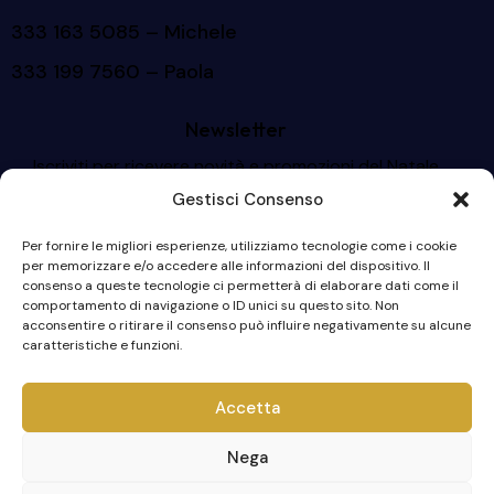
333 163 5085
– Michele
333 199 7560
– Paola
Newsletter
Iscriviti per ricevere novità e promozioni del Natale
2025
Gestisci Consenso
Per fornire le migliori esperienze, utilizziamo tecnologie come i cookie
per memorizzare e/o accedere alle informazioni del dispositivo. Il
consenso a queste tecnologie ci permetterà di elaborare dati come il
comportamento di navigazione o ID unici su questo sito. Non
acconsentire o ritirare il consenso può influire negativamente su alcune
caratteristiche e funzioni.
Iscriviti
Accetta
Nega
© 2023 I Presepi di Caltagirone. Tutti i
diritti riservati. Designed by
Webvox.it
|