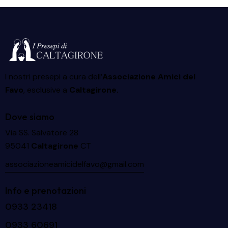
I nostri presepi a cura dell’
Associazione Amici del
Favo
, esclusive a
Caltagirone.
Dove siamo
Via SS. Salvatore 28
95041
Caltagirone
CT
associazioneamicidelfavo@gmail.com
Info e prenotazioni
0933 23418
0933 60691